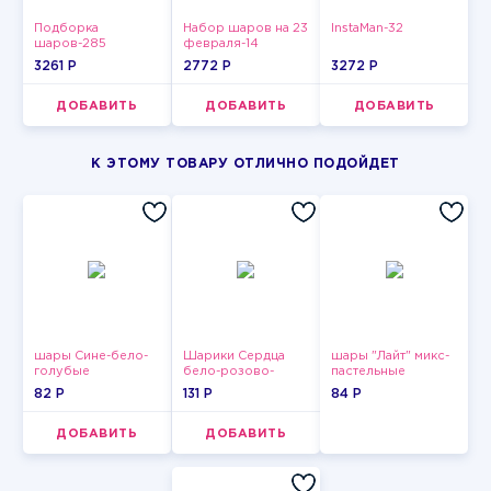
Подборка
Набор шаров на 23
InstaMan-32
шаров-285
февраля-14
3261 P
2772 P
3272 P
ДОБАВИТЬ
ДОБАВИТЬ
ДОБАВИТЬ
К ЭТОМУ ТОВАРУ ОТЛИЧНО ПОДОЙДЕТ
шары Сине-бело-
Шарики Сердца
шары "Лайт" микс-
голубые
бело-розово-
пастельные
пастельные
красные
82 P
131 P
84 P
ДОБАВИТЬ
ДОБАВИТЬ