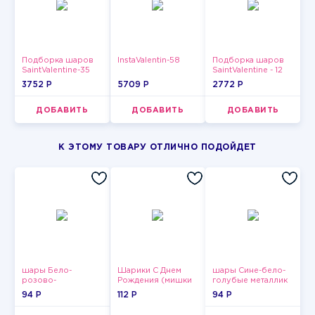
Подборка шаров
InstaValentin-58
Подборка шаров
SaintValentine-35
SaintValentine - 12
3752 P
5709 P
2772 P
ДОБАВИТЬ
ДОБАВИТЬ
ДОБАВИТЬ
К ЭТОМУ ТОВАРУ ОТЛИЧНО ПОДОЙДЕТ
шары Бело-
Шарики С Днем
шары Сине-бело-
розово-
Рождения (мишки
голубые металлик
фиолетово-
и тортики)
94 P
112 P
94 P
бордово-золотые
металлик