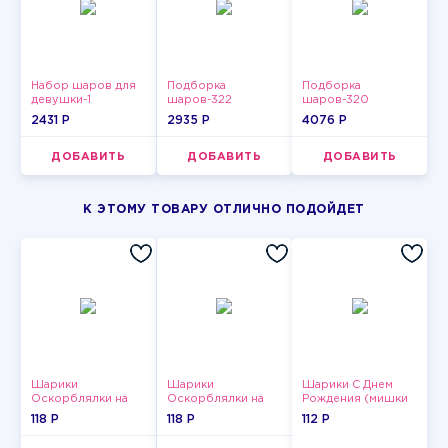
Набор шаров для
Подборка
Подборка
девушки-1
шаров-322
шаров-320
2431 P
2935 P
4076 P
ДОБАВИТЬ
ДОБАВИТЬ
ДОБАВИТЬ
К ЭТОМУ ТОВАРУ ОТЛИЧНО ПОДОЙДЕТ
Шарики
Шарики
Шарики С Днем
Оскорблялки на
Оскорблялки на
Рождения (мишки
день рождения для
день рождения для
и тортики)
118 P
118 P
112 P
мужчины
девушки