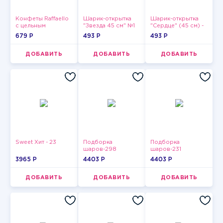
Конфеты Raffaello
Шарик-открытка
Шарик-открытка
с цельным
"Звезда 45 см" №1
"Сердце" (45 см) -
миндальным
2
679 P
493 P
493 P
орехом в
кокосовой
обсыпке 150 г
ДОБАВИТЬ
ДОБАВИТЬ
ДОБАВИТЬ
Sweet Хит - 23
Подборка
Подборка
шаров-298
шаров-231
3965 P
4403 P
4403 P
ДОБАВИТЬ
ДОБАВИТЬ
ДОБАВИТЬ