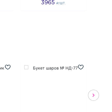
3965
4
₽/ШТ.