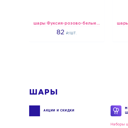
шары Фуксия-розово-белые пастельные
1637
82
₽/ШТ.
1
ШАРЫ
М
АКЦИИ И СКИДКИ
Ш
Наборы ш