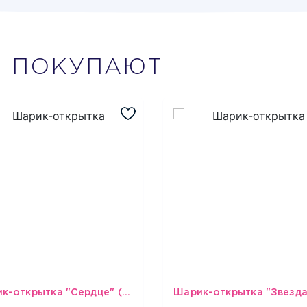
М
ПОКУПАЮТ
Шарик-открытка "Сердце" (45 см) - 2
493
493