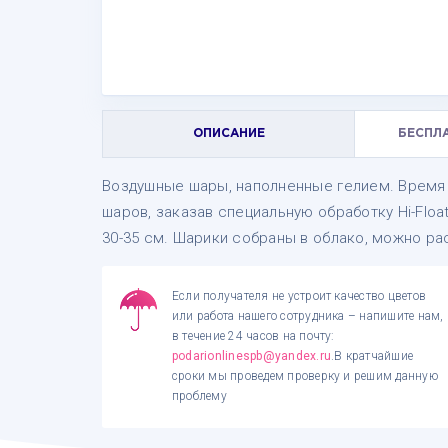
ОПИСАНИЕ
БЕСПЛ
Воздушные шары, наполненные гелием. Время 
шаров, заказав специальную обработку Hi-Floa
30-35 см. Шарики собраны в облако, можно ра
Если получателя не устроит качество цветов
или работа нашего сотрудника – напишите нам,
в течение 24 часов на почту:
podarionlinespb@yandex.ru
.В кратчайшие
сроки мы проведем проверку и решим данную
проблему