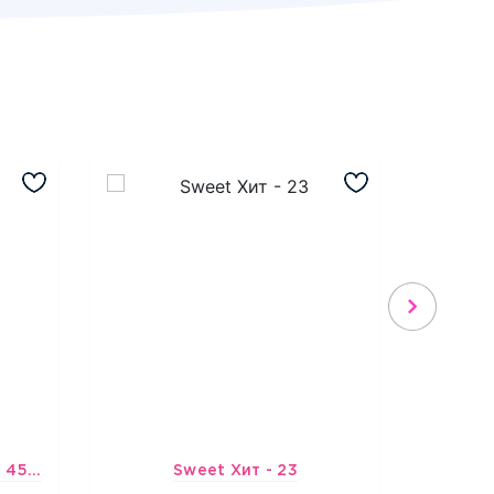
Шарик-открытка "Звезда 45 см" №1
Sweet Хит - 23
Подбо
3965