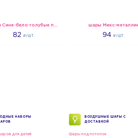
шары Сине-бело-голубые пастельные
шары Микс-металли
1637
1697
82
94
₽/ШТ.
₽/ШТ.
ОДНЫЕ НАБОРЫ
ВОЗДУШНЫЕ ШАРЫ С
АРОВ
ДОСТАВКОЙ
аров для детей
Шары под потолок