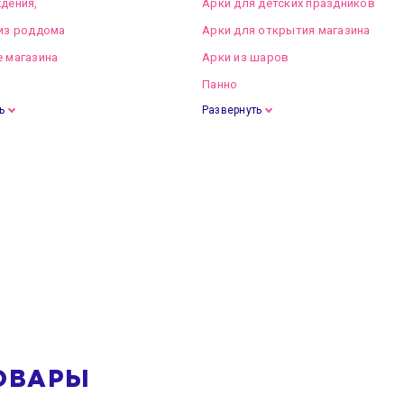
дения,
Арки для детских праздников
из роддома
Арки для открытия магазина
 магазина
Арки из шаров
Панно
ь
Развернуть
ОВАРЫ