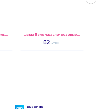
шары Черно-белые пастельные
шары Бело-красно-розовые пастельные
1637
82
₽/ШТ.
ВЫБОР ПО