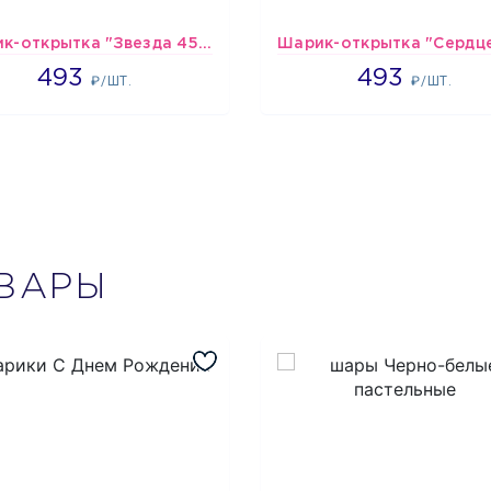
Шарик-открытка "Звезда 45 см" №1
493
493
493
493
₽/ШТ.
₽/ШТ.
ВАРЫ