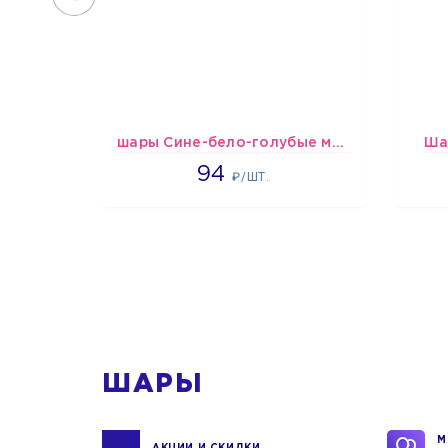
шары Сине-бело-голубые металлик
Ша
1697
94
₽/ШТ.
1
ШАРЫ
М