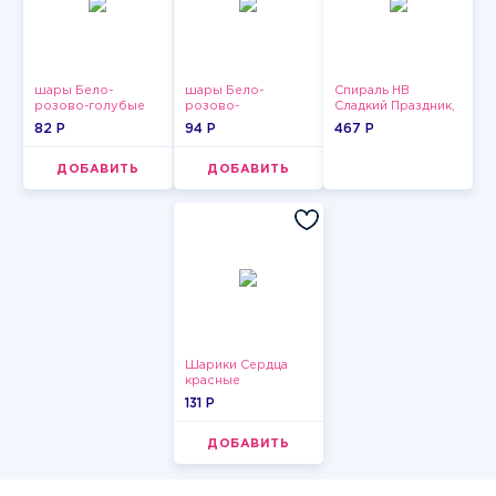
шары Бело-
шары Бело-
Спираль HB
розово-голубые
розово-
Сладкий Праздник,
пастельные
фиолетово-
12 шт.
82 P
94 P
467 P
бордово-золотые
металлик
ДОБАВИТЬ
ДОБАВИТЬ
Шарики Сердца
красные
131 P
ДОБАВИТЬ