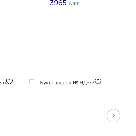
3965
4
₽/ШТ.