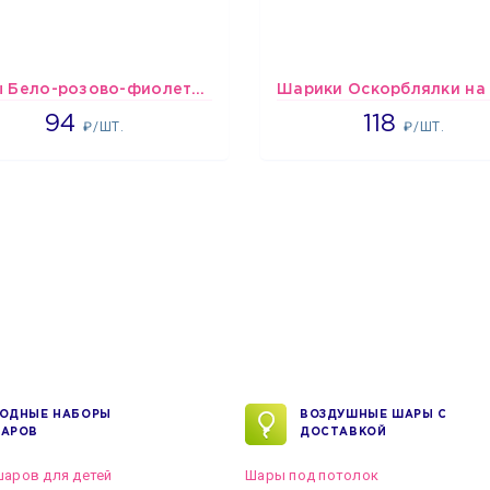
шары Бело-розово-фиолетово-бордово-золотые металлик
1697
1766
94
118
₽/ШТ.
₽/ШТ.
ОДНЫЕ НАБОРЫ
ВОЗДУШНЫЕ ШАРЫ С
АРОВ
ДОСТАВКОЙ
аров для детей
Шары под потолок