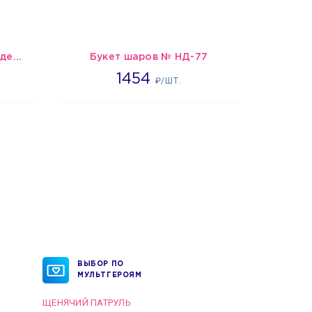
Шарики Оскорблялки на день рождения для мужчины
Букет шаров № НД-77
Шарики 
1454
1454
₽/ШТ.
ВЫБОР ПО
МУЛЬТГЕРОЯМ
ЩЕНЯЧИЙ ПАТРУЛЬ