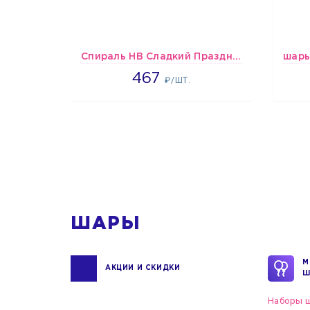
Спираль HB Сладкий Праздник, 12 шт.
467
467
₽/ШТ.
1
ШАРЫ
М
АКЦИИ И СКИДКИ
Ш
Наборы ш