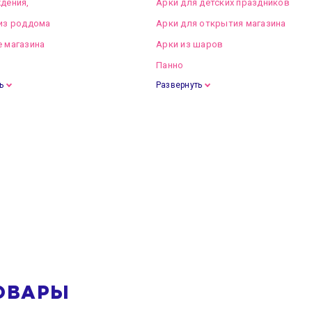
дения,
Арки для детских праздников
из роддома
Арки для открытия магазина
 магазина
Арки из шаров
Панно
ь
Развернуть
ОВАРЫ