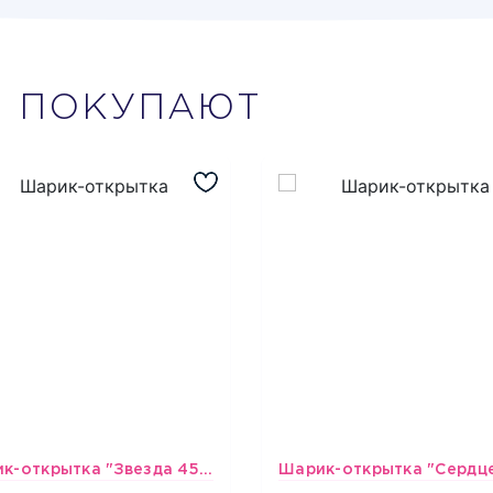
М
ПОКУПАЮТ
Шарик-открытка "Звезда 45 см" №1
493
493