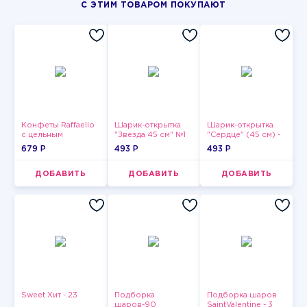
С ЭТИМ ТОВАРОМ ПОКУПАЮТ
Конфеты Raffaello
Шарик-открытка
Шарик-открытка
с цельным
"Звезда 45 см" №1
"Сердце" (45 см) -
миндальным
2
679 P
493 P
493 P
орехом в
кокосовой
обсыпке 150 г
ДОБАВИТЬ
ДОБАВИТЬ
ДОБАВИТЬ
Sweet Хит - 23
Подборка
Подборка шаров
шаров-90
SaintValentine - 3