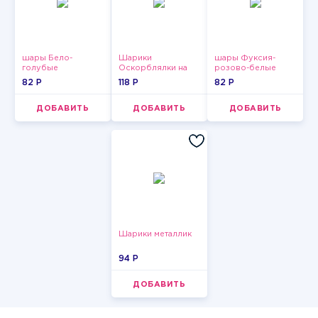
шары Бело-
Шарики
шары Фуксия-
голубые
Оскорблялки на
розово-белые
пастельные
день рождения для
пастельные
82 P
118 P
82 P
девушки
ДОБАВИТЬ
ДОБАВИТЬ
ДОБАВИТЬ
Шарики металлик
94 P
ДОБАВИТЬ