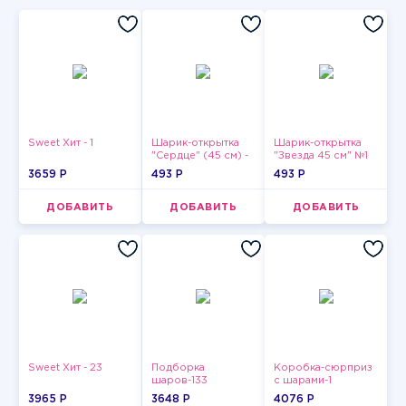
Sweet Хит - 1
Шарик-открытка
Шарик-открытка
"Сердце" (45 см) -
"Звезда 45 см" №1
2
3659 P
493 P
493 P
ДОБАВИТЬ
ДОБАВИТЬ
ДОБАВИТЬ
Sweet Хит - 23
Подборка
Коробка-сюрприз
шаров-133
с шарами-1
3965 P
3648 P
4076 P