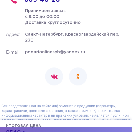
603-40-20
Принимаем заказы
с 9:00 до 00:00
Доставка круглосуточно
Санкт-Петербург, Красногвардейский пер.
Адрес:
23Е
podarionlinespb@yandex.ru
E-mail:
Вся представленная на сайте информация о продукции (параметры,
характеристики, цветовые сочетания, а также стоимость), носит только
информационный характер и ни при каких условиях не является публичной
офертой, определяемой положениями пункта 2 статьи 437 ГК РФ. Указанные
на сайте цены - рекомендованные и могут отличаться от действительных
ИТОГОВАЯ ЦЕНА
цен. Все данные, представленные на сайте, носят сугубо информационный