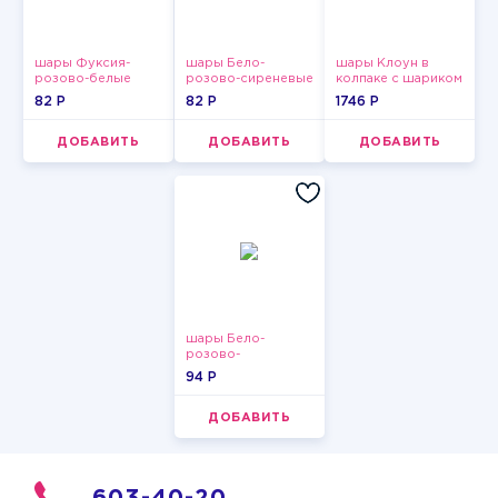
шары Фуксия-
шары Бело-
шары Клоун в
розово-белые
розово-сиреневые
колпаке с шариком
пастельные
пастельные
82 P
82 P
1746 P
ДОБАВИТЬ
ДОБАВИТЬ
ДОБАВИТЬ
шары Бело-
розово-
фиолетово-
94 P
бордово-золотые
металлик
ДОБАВИТЬ