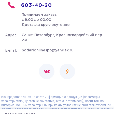
603-40-20
Принимаем заказы
с 9:00 до 00:00
Доставка круглосуточно
Санкт-Петербург, Красногвардейский пер.
Адрес:
23Е
podarionlinespb@yandex.ru
E-mail:
Вся представленная на сайте информация о продукции (параметры,
характеристики, цветовые сочетания, а также стоимость), носит только
информационный характер и ни при каких условиях не является публичной
офертой, определяемой положениями пункта 2 статьи 437 ГК РФ. Указанные
на сайте цены - рекомендованные и могут отличаться от действительных