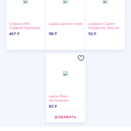
Спираль HB
Шары Щенки гелий
Шарики С Днем
Сладкий Праздник,
Рождения (мишки
12 шт.
и тортики)
467 P
118 P
112 P
шары Микс-
пастельные
82 P
ДОБАВИТЬ