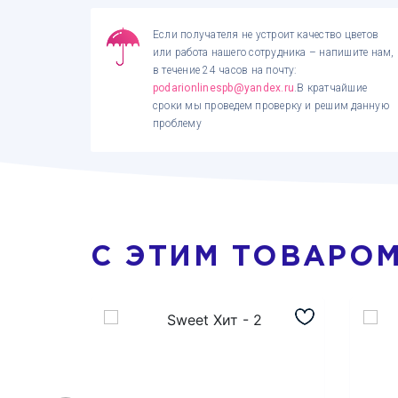
Если получателя не устроит качество цветов
или работа нашего сотрудника – напишите нам,
в течение 24 часов на почту:
podarionlinespb@yandex.ru
.В кратчайшие
сроки мы проведем проверку и решим данную
проблему
С ЭТИМ ТОВАРО