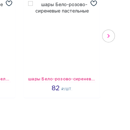
шары Бело-голубые пастельные
шары Бело-розово-сиреневые пастельные
1637
82
₽/ШТ.