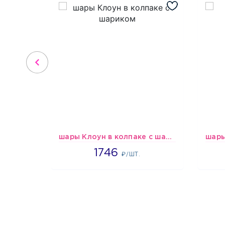
шары Клоун в колпаке с шариком
1746
1746
₽/ШТ.
1