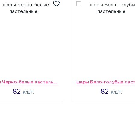
шары Черно-белые пастельные
1637
1637
82
82
₽/ШТ.
₽/ШТ.