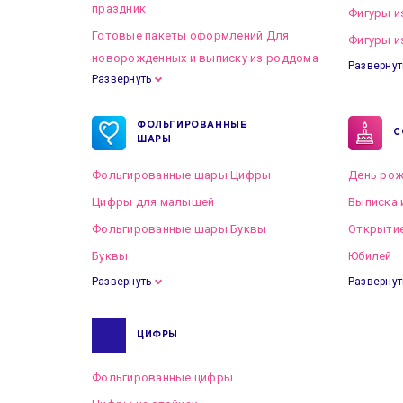
праздник
Фигуры и
Готовые пакеты оформлений Для
Фигуры и
новорожденных и выписку из роддома
Развернут
Развернуть
Готовые пакеты оформлений на Свадьбу
ФОЛЬГИРОВАННЫЕ
С
ШАРЫ
Фольгированные шары Цифры
День рож
Цифры для малышей
Выписка 
Фольгированные шары Буквы
Открытие
Буквы
Юбилей
Развернуть
Развернут
ЦИФРЫ
Фольгированные цифры