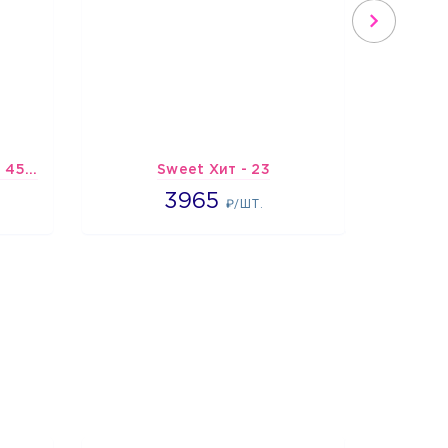
Шарик-открытка "Звезда 45 см" №1
Sweet Хит - 23
Х
3965
3965
6
₽/ШТ.