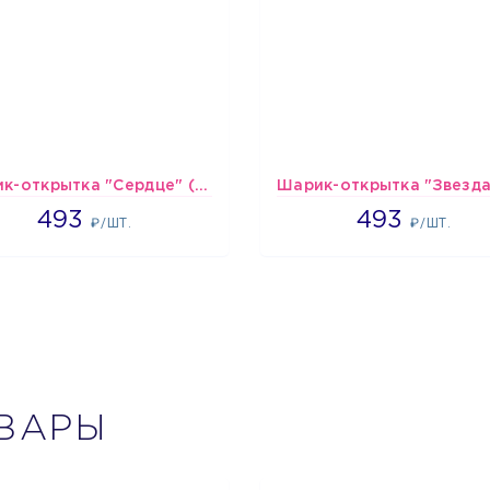
Шарик-открытка "Сердце" (45 см) - 2
493
493
493
493
₽/ШТ.
₽/ШТ.
ВАРЫ