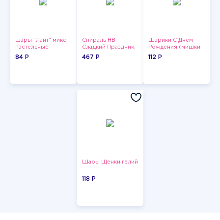
шары "Лайт" микс-
Спираль HB
Шарики С Днем
пастельные
Сладкий Праздник,
Рождения (мишки
12 шт.
и тортики)
84 P
467 P
112 P
Шары Щенки гелий
118 P