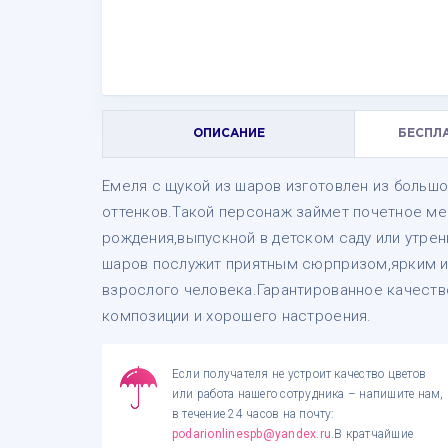
ОПИСАНИЕ
БЕСПЛ
Емеля с щукой из шаров изготовлен из больш
оттенков.Такой персонаж займет почетное ме
рождения,выпускной в детском саду или утре
шаров послужит приятным сюрпризом,ярким и 
взрослого человека.Гарантированное качест
композиции и хорошего настроения.
Если получателя не устроит качество цветов
или работа нашего сотрудника – напишите нам,
в течение 24 часов на почту:
podarionlinespb@yandex.ru
.В кратчайшие