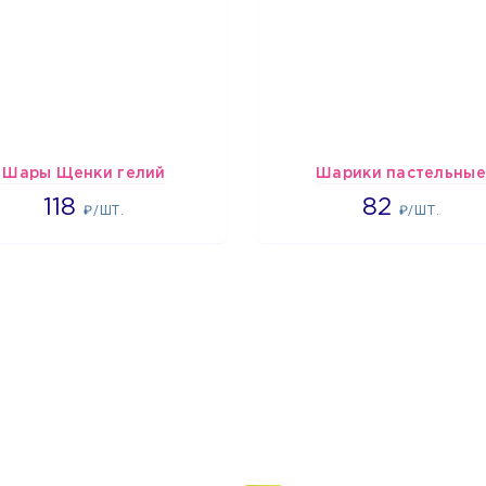
Шары Щенки гелий
Шарики пастельные
1862
2192
118
82
₽/ШТ.
₽/ШТ.