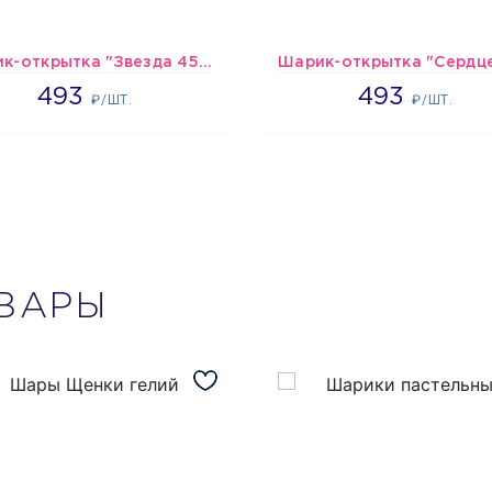
Шарик-открытка "Звезда 45 см" №1
493
493
493
493
₽/ШТ.
₽/ШТ.
ВАРЫ