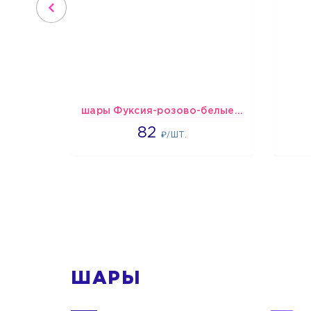
шары Фуксия-розово-белые пастельные
1637
82
₽/ШТ.
1
ШАРЫ