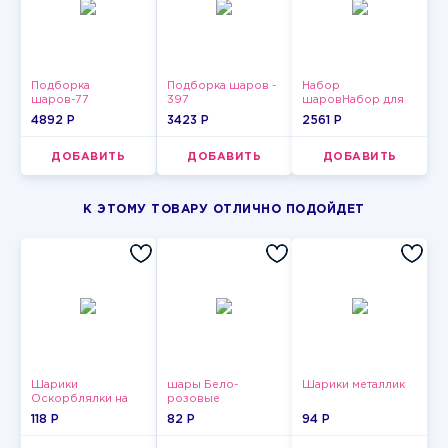
Подборка
Подборка шаров -
Набор
шаров-77
397
шаровНабор для
мужчин-12
4892 P
3423 P
2561 P
ДОБАВИТЬ
ДОБАВИТЬ
ДОБАВИТЬ
К ЭТОМУ ТОВАРУ ОТЛИЧНО ПОДОЙДЕТ
Шарики
шары Бело-
Шарики металлик
Оскорблялки на
розовые
день рождения для
пастельные
118 P
82 P
94 P
девушки