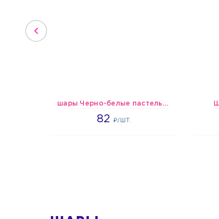
шары Черно-белые пастельные
Ш
1637
82
₽/ШТ.
1