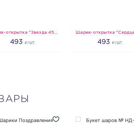
Шарик-открытка "Звезда 45 см" №1
493
493
493
493
₽/ШТ.
₽/ШТ.
ВАРЫ