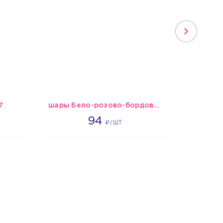
7
шары Бело-розово-бордовые металлик
1697
94
₽/ШТ.