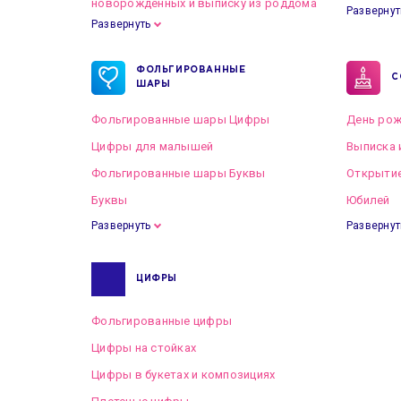
новорожденных и выписку из роддома
Развернут
Развернуть
Готовые пакеты оформлений на Свадьбу
ФОЛЬГИРОВАННЫЕ
С
ШАРЫ
Фольгированные шары Цифры
День рож
Цифры для малышей
Выписка 
Фольгированные шары Буквы
Открытие
Буквы
Юбилей
Развернуть
Развернут
ЦИФРЫ
Фольгированные цифры
Цифры на стойках
Цифры в букетах и композициях