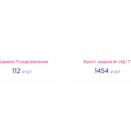
арики Поздравления
Букет шаров № НД-7
1718
1454
112
1454
₽/ШТ.
₽/ШТ.