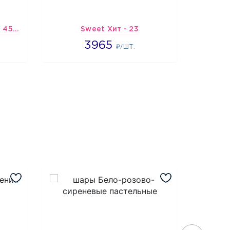
Шарик-открытка "Звезда 45 см" №1
Sweet Хит - 23
Подбо
3965
3965
7
₽/ШТ.