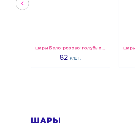
шары Бело-розово-голубые пастельные
1637
82
₽/ШТ.
1
ШАРЫ