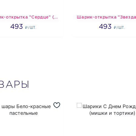
Шарик-открытка "Сердце" (45 см) - 2
493
493
493
493
₽/ШТ.
₽/ШТ.
ВАРЫ