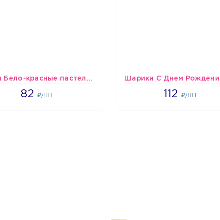
шары Бело-красные пастельные
1637
1718
82
112
₽/ШТ.
₽/ШТ.