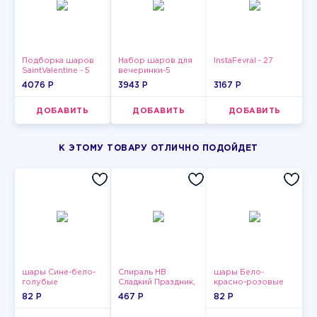
Подборка шаров
Набор шаров для
InstaFevral - 27
SaintValentine - 5
вечеринки-5
4076 P
3943 P
3167 P
ДОБАВИТЬ
ДОБАВИТЬ
ДОБАВИТЬ
К ЭТОМУ ТОВАРУ ОТЛИЧНО ПОДОЙДЕТ
шары Сине-бело-
Спираль HB
шары Бело-
голубые
Сладкий Праздник,
красно-розовые
пастельные
12 шт.
пастельные
82 P
467 P
82 P