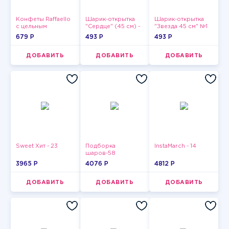
Конфеты Raffaello
Шарик-открытка
Шарик-открытка
с цельным
"Сердце" (45 см) -
"Звезда 45 см" №1
миндальным
2
679 P
493 P
493 P
орехом в
кокосовой
обсыпке 150 г
ДОБАВИТЬ
ДОБАВИТЬ
ДОБАВИТЬ
Sweet Хит - 23
Подборка
InstaMarch - 14
шаров-58
3965 P
4076 P
4812 P
ДОБАВИТЬ
ДОБАВИТЬ
ДОБАВИТЬ