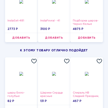
InstaSet-481
InstaFevral - 41
Подборка шаров-
Черно-белые
звезды
2773 P
3100 P
4875 P
ДОБАВИТЬ
ДОБАВИТЬ
ДОБАВИТЬ
К ЭТОМУ ТОВАРУ ОТЛИЧНО ПОДОЙДЕТ
шары Бело-
Шарики Сердца
Спираль HB
голубые
красные
Сладкий Праздник,
пастельные
12 шт.
82 P
131 P
467 P