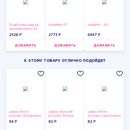
Подборка шаров
InstaMan-57
InstaMix - 40
SaintValentine-34
2528 P
2773 P
6967 P
ДОБАВИТЬ
ДОБАВИТЬ
ДОБАВИТЬ
К ЭТОМУ ТОВАРУ ОТЛИЧНО ПОДОЙДЕТ
шары Бело-
шары Фуксия-
шары Бело-
розово-бордовые
розово-белые
розово-сиреневые
металлик
пастельные
пастельные
94 P
82 P
82 P