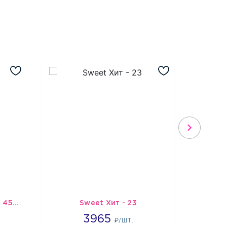
Шарик-открытка "Звезда 45 см" №1
Sweet Хит - 23
Подбо
3965
3965
6
₽/ШТ.