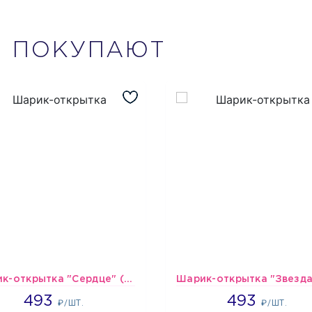
М
ПОКУПАЮТ
Шарик-открытка "Сердце" (45 см) - 2
493
493
493
493
₽/ШТ.
₽/ШТ.