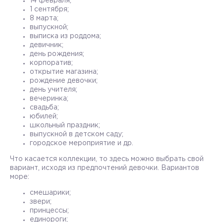
14 февраля;
1 сентября;
8 марта;
выпускной;
выписка из роддома;
девичник;
день рождения;
корпоратив;
открытие магазина;
рождение девочки;
день учителя;
вечеринка;
свадьба;
юбилей;
школьный праздник;
выпускной в детском саду;
городское мероприятие и др.
Что касается коллекции, то здесь можно выбрать свой
вариант, исходя из предпочтений девочки. Вариантов
море:
смешарики;
звери;
принцессы;
единороги;