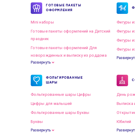
ГОТОВЫЕ ПАКЕТЫ
Ф
ОФОРМЛЕНИЯ
Mini наборы
Фигуры и
Готовые пакеты оформлений на Детский
Фигуры и
праздник
Фигуры и
Готовые пакеты оформлений Для
Фигуры и
новорожденных и выписку из роддома
Развернут
Развернуть
Готовые пакеты оформлений на Свадьбу
ФОЛЬГИРОВАННЫЕ
С
ШАРЫ
Фольгированные шары Цифры
День рож
Цифры для малышей
Выписка 
Фольгированные шары Буквы
Открытие
Буквы
Юбилей
Развернуть
Развернут