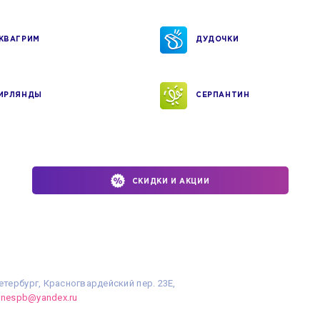
КВАГРИМ
ДУДОЧКИ
ИРЛЯНДЫ
СЕРПАНТИН
СКИДКИ И АКЦИИ
етербург, Красногвардейский пер. 23Е,
linespb@yandex.ru