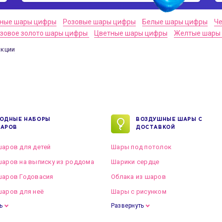
ные шары цифры
Розовые шары цифры
Белые шары цифры
Ч
зовое золото шары цифры
Цветные шары цифры
Желтые шары
акции
ОДНЫЕ НАБОРЫ
ВОЗДУШНЫЕ ШАРЫ С
АРОВ
ДОСТАВКОЙ
аров для детей
Шары под потолок
аров на выписку из роддома
Шарики сердце
шаров Годовасия
Облака из шаров
аров для неё
Шары с рисунком
ь
Развернуть