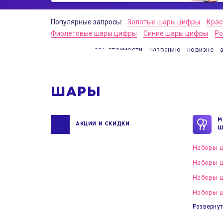
Популярные запросы:
Золотые шары цифры
Крас
Фиолетовые шары цифры
Синие шары цифры
Ро
Сортировать по:
стоимости
названию
новизне
ШАРЫ
М
АКЦИИ И СКИДКИ
Ш
Наборы ш
Наборы ш
Наборы 
Наборы ш
Развернут