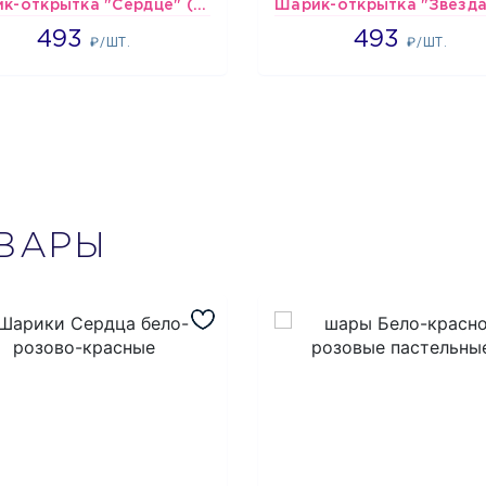
Шарик-открытка "Сердце" (45 см) - 2
493
493
493
493
₽/ШТ.
₽/ШТ.
ВАРЫ