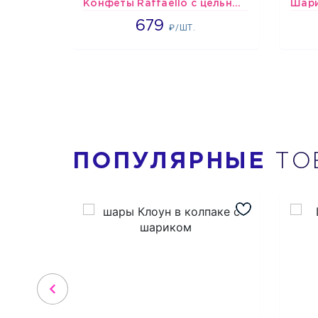
Конфеты Raffaello с цельным миндальным орехом в кокосовой обсыпке 150 г
679
679
₽/ШТ.
ПОПУЛЯРНЫЕ
ТО