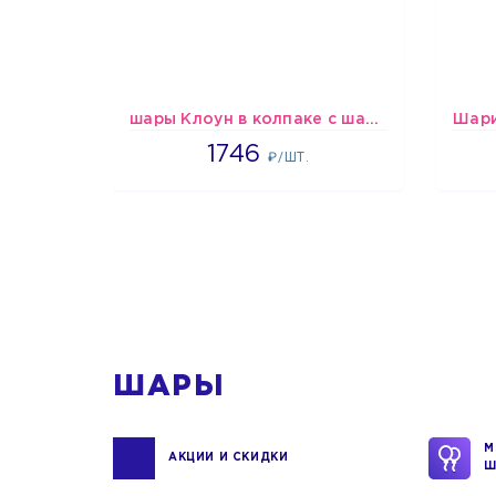
шары Клоун в колпаке с шариком
1746
1746
₽/ШТ.
1
ШАРЫ
М
АКЦИИ И СКИДКИ
Ш