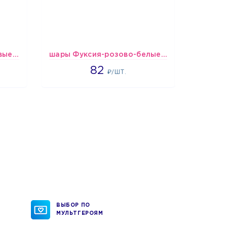
шары Бело-красно-розовые пастельные
шары Фуксия-розово-белые пастельные
Шары
1637
82
₽/ШТ.
ВЫБОР ПО
МУЛЬТГЕРОЯМ