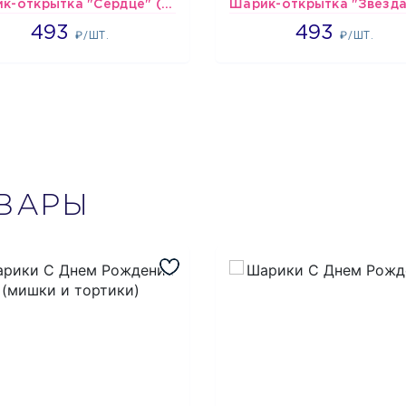
Шарик-открытка "Сердце" (45 см) - 2
493
493
493
493
₽/ШТ.
₽/ШТ.
ВАРЫ