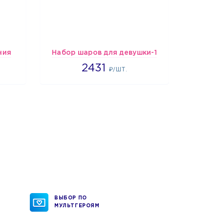
ния
Набор шаров для девушки-1
Шарик
2431
2431
₽/ШТ.
ВЫБОР ПО
МУЛЬТГЕРОЯМ