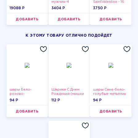
мужчин-4
SaintValentine - 16
19088 P
3404 P
3750 P
ДОБАВИТЬ
ДОБАВИТЬ
ДОБАВИТЬ
К ЭТОМУ ТОВАРУ ОТЛИЧНО ПОДОЙДЕТ
шары Бело-
Шарики С Днем
шары Сине-бело-
розово-
Рождения (мишки
голубые металлик
фиолетово-
и тортики)
94 P
112 P
94 P
бордово-золотые
металлик
ДОБАВИТЬ
ДОБАВИТЬ