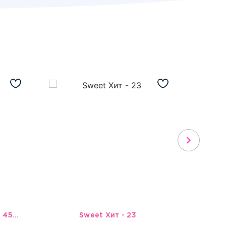
Шарик-открытка "Звезда 45 см" №1
Sweet Хит - 23
Подбо
3965