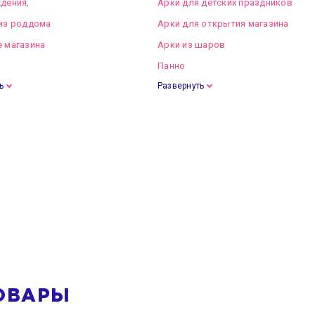
дения,
Арки для детских праздников
из роддома
Арки для открытия магазина
 магазина
Арки из шаров
Панно
ь
Развернуть
ОВАРЫ