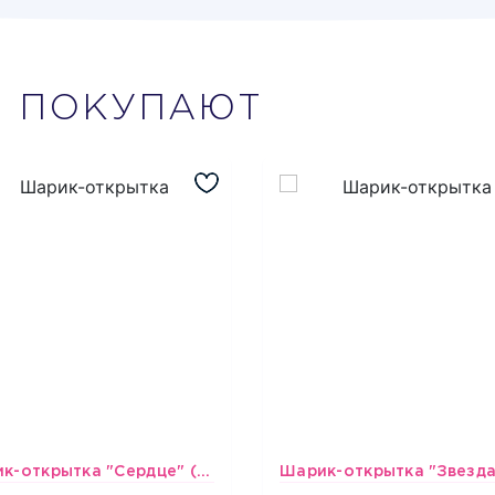
М
ПОКУПАЮТ
Шарик-открытка "Сердце" (45 см) - 2
493
493