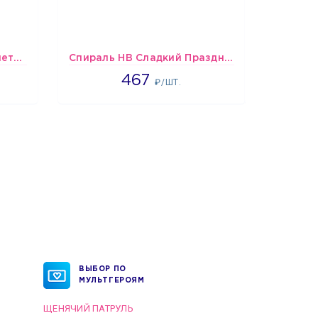
шары Бело-розово-фиолетово-бордово-золотые металлик
Спираль HB Сладкий Праздник, 12 шт.
467
467
₽/ШТ.
ВЫБОР ПО
МУЛЬТГЕРОЯМ
ЩЕНЯЧИЙ ПАТРУЛЬ