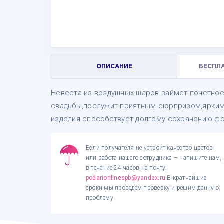
ОПИСАНИЕ
БЕСПЛ
Невеста из воздушных шаров займет почетно
свадьбы,послужит приятным сюрпризом,ярким
изделия способствует долгому сохранению ф
Если получателя не устроит качество цветов
или работа нашего сотрудника – напишите нам,
в течение 24 часов на почту:
podarionlinespb@yandex.ru
.В кратчайшие
сроки мы проведем проверку и решим данную
проблему