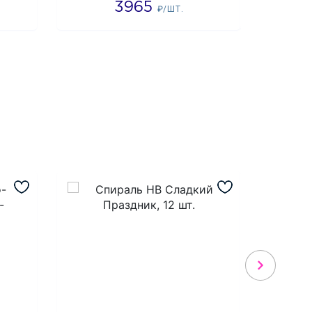
3965
3
₽/ШТ.