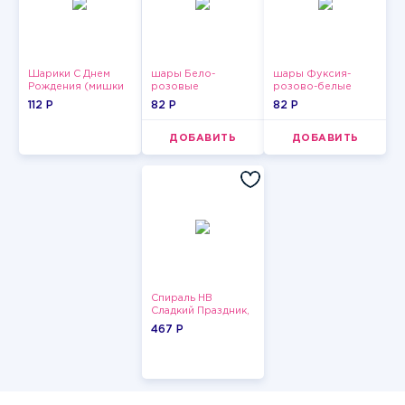
Шарики С Днем
шары Бело-
шары Фуксия-
Рождения (мишки
розовые
розово-белые
и тортики)
пастельные
пастельные
112 P
82 P
82 P
ДОБАВИТЬ
ДОБАВИТЬ
Спираль HB
Сладкий Праздник,
12 шт.
467 P