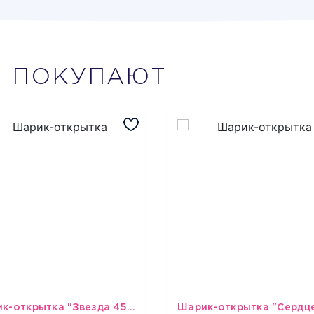
М
ПОКУПАЮТ
Шарик-открытка "Звезда 45 см" №1
493
493