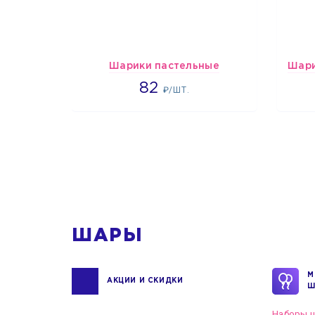
Шарики пастельные
2192
82
₽/ШТ.
1
ШАРЫ
М
АКЦИИ И СКИДКИ
Ш
Наборы ш