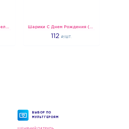
шары Бело-красные пастельные
Шарики С Днем Рождения (мишки и тортики)
1718
112
₽/ШТ.
ВЫБОР ПО
МУЛЬТГЕРОЯМ
ЩЕНЯЧИЙ ПАТРУЛЬ