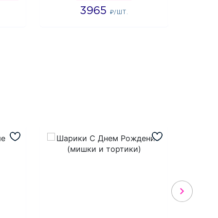
3965
2
₽/ШТ.