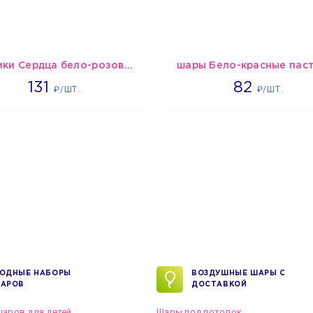
Шарики Сердца бело-розово-красные
2660
1637
131
82
₽/ШТ.
₽/ШТ.
ОДНЫЕ НАБОРЫ
ВОЗДУШНЫЕ ШАРЫ С
АРОВ
ДОСТАВКОЙ
аров для детей
Шары под потолок