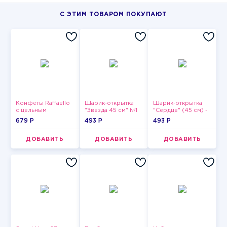
С ЭТИМ ТОВАРОМ ПОКУПАЮТ
Конфеты Raffaello
Шарик-открытка
Шарик-открытка
с цельным
"Звезда 45 см" №1
"Сердце" (45 см) -
миндальным
2
679 P
493 P
493 P
орехом в
кокосовой
обсыпке 150 г
ДОБАВИТЬ
ДОБАВИТЬ
ДОБАВИТЬ