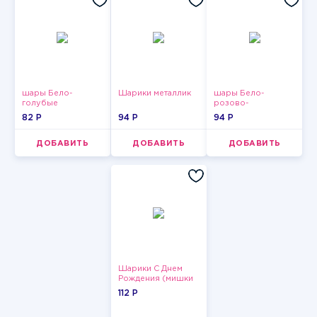
шары Бело-
Шарики металлик
шары Бело-
голубые
розово-
пастельные
фиолетово-
82 P
94 P
94 P
бордово-золотые
металлик
ДОБАВИТЬ
ДОБАВИТЬ
ДОБАВИТЬ
Шарики С Днем
Рождения (мишки
и тортики)
112 P