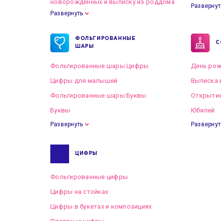
новорожденных и выписку из роддома
Развернут
Развернуть
Готовые пакеты оформлений на Свадьбу
ФОЛЬГИРОВАННЫЕ
С
ШАРЫ
Фольгированные шары Цифры
День рож
Цифры для малышей
Выписка 
Фольгированные шары Буквы
Открытие
Буквы
Юбилей
Развернуть
Развернут
ЦИФРЫ
Фольгированные цифры
Цифры на стойках
Цифры в букетах и композициях