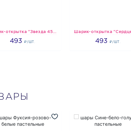
Шарик-открытка "Звезда 45 см" №1
493
493
493
493
₽/ШТ.
₽/ШТ.
ВАРЫ