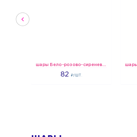
шары Бело-розово-сиреневые пастельные
1637
82
₽/ШТ.
1