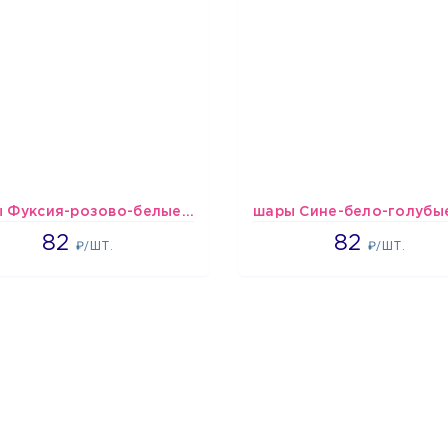
шары Фуксия-розово-белые пастельные
1637
1637
82
82
₽/ШТ.
₽/ШТ.