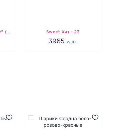
Шарик-открытка "Сердце" (45 см) - 2
Sweet Хит - 23
Подбо
3965
3965
4
₽/ШТ.