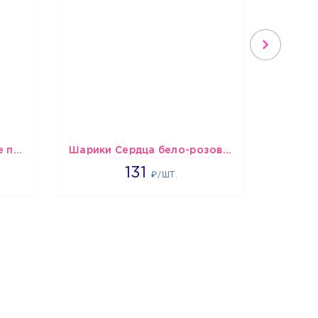
шары Сине-бело-голубые пастельные
Шарики Сердца бело-розово-красные
2660
131
1
₽/ШТ.