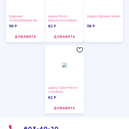
Шарики
шары Бело-
Шары Щенки гелий
Оскорблялки на
красно-розовые
день рождения для
пастельные
118 P
82 P
118 P
мужчины
ДОБАВИТЬ
ДОБАВИТЬ
шары Сине-бело-
голубые
пастельные
82 P
ДОБАВИТЬ