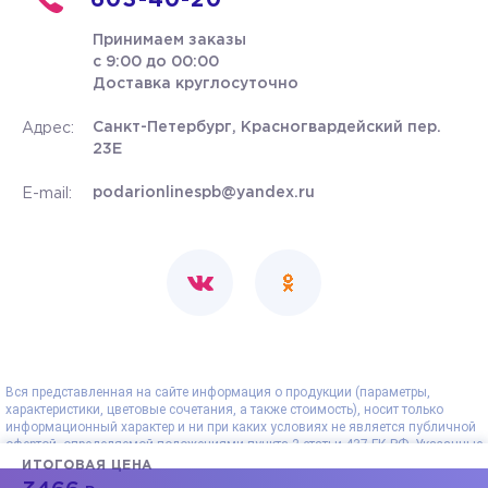
603-40-20
Принимаем заказы
с 9:00 до 00:00
Доставка круглосуточно
Санкт-Петербург, Красногвардейский пер.
Адрес:
23Е
podarionlinespb@yandex.ru
E-mail:
Вся представленная на сайте информация о продукции (параметры,
характеристики, цветовые сочетания, а также стоимость), носит только
информационный характер и ни при каких условиях не является публичной
офертой, определяемой положениями пункта 2 статьи 437 ГК РФ. Указанные
на сайте цены - рекомендованные и могут отличаться от действительных
ИТОГОВАЯ ЦЕНА
цен. Все данные, представленные на сайте, носят сугубо информационный