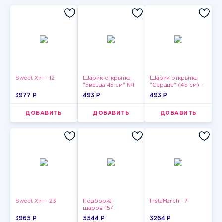
Sweet Хит - 12
Шарик-открытка
Шарик-открытка
"Звезда 45 см" №1
"Сердце" (45 см) -
2
3977 P
493 P
493 P
ДОБАВИТЬ
ДОБАВИТЬ
ДОБАВИТЬ
Sweet Хит - 23
Подборка
InstaMarch - 7
шаров-157
3965 P
5544 P
3264 P