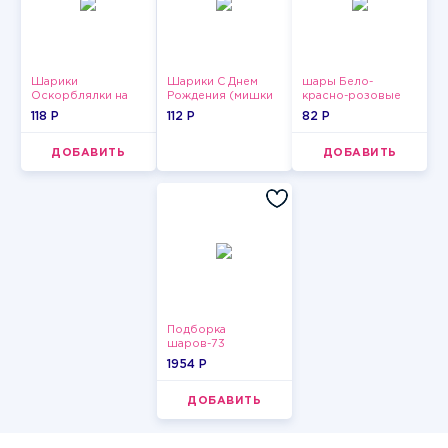
Шарики
Шарики С Днем
шары Бело-
Оскорблялки на
Рождения (мишки
красно-розовые
день рождения для
и тортики)
пастельные
118 P
112 P
82 P
мужчины
ДОБАВИТЬ
ДОБАВИТЬ
Подборка
шаров-73
1954 P
ДОБАВИТЬ