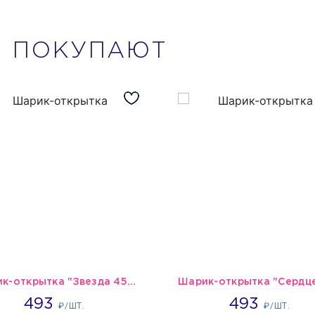
М
ПОКУПАЮТ
Шарик-открытка "Звезда 45 см" №1
493
493
493
493
₽/ШТ.
₽/ШТ.