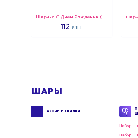
Шарики С Днем Рождения (мишки и тортики)
1718
112
₽/ШТ.
1
ШАРЫ
М
АКЦИИ И СКИДКИ
Ш
Наборы ш
Наборы ш