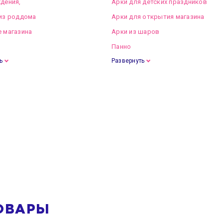
дения,
Арки для детских праздников
из роддома
Арки для открытия магазина
 магазина
Арки из шаров
Панно
ь
Развернуть
ОВАРЫ