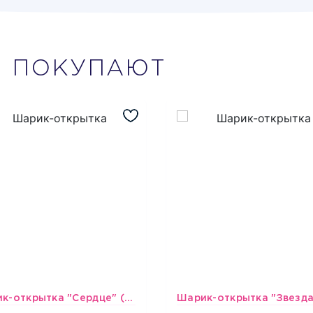
М
ПОКУПАЮТ
Шарик-открытка "Сердце" (45 см) - 2
493
493