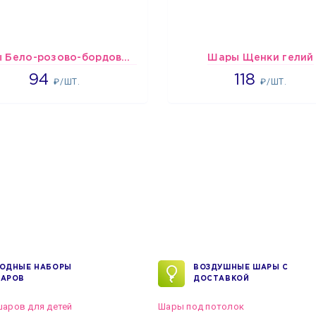
шары Бело-розово-бордовые металлик
Шары Щенки гелий
1697
1862
94
118
₽/ШТ.
₽/ШТ.
ОДНЫЕ НАБОРЫ
ВОЗДУШНЫЕ ШАРЫ С
АРОВ
ДОСТАВКОЙ
аров для детей
Шары под потолок