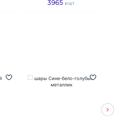
3965
4
₽/ШТ.