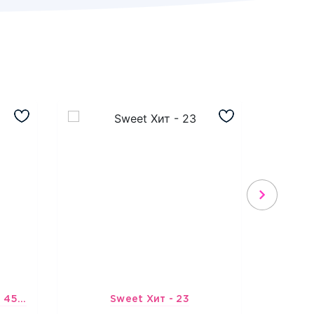
Шарик-открытка "Звезда 45 см" №1
Sweet Хит - 23
Х
3965