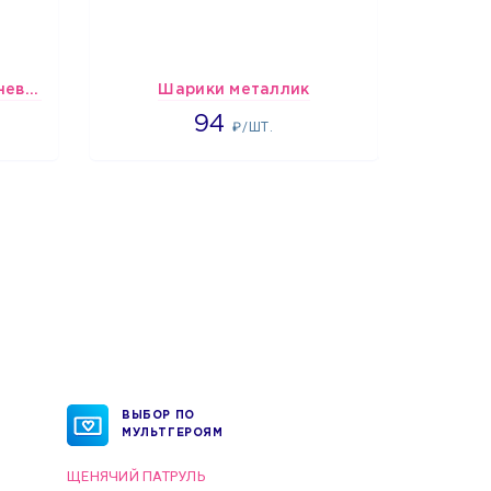
шары Бело-розово-сиреневые пастельные
Шарики металлик
Шарики 
1697
94
₽/ШТ.
ВЫБОР ПО
МУЛЬТГЕРОЯМ
ЩЕНЯЧИЙ ПАТРУЛЬ