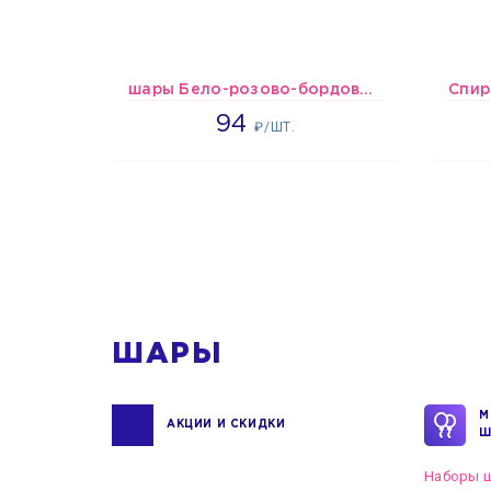
шары Бело-розово-бордовые металлик
1697
94
₽/ШТ.
1
ШАРЫ
М
АКЦИИ И СКИДКИ
Ш
Наборы ш