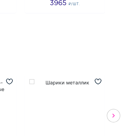
3965
4
₽/ШТ.