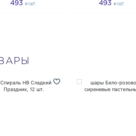
493
493
₽/ШТ.
₽/ШТ.
ВАРЫ