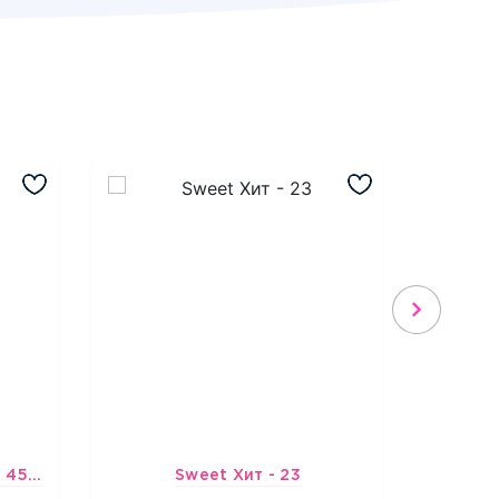
Шарик-открытка "Звезда 45 см" №1
Sweet Хит - 23
Подбо
3965