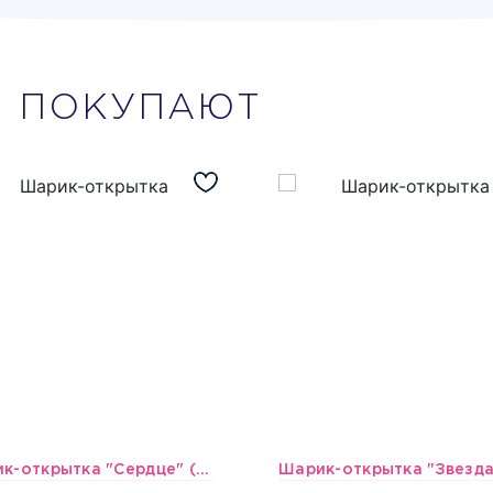
М
ПОКУПАЮТ
Шарик-открытка "Сердце" (45 см) - 2
493
493