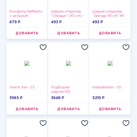
Конфеты Raffaello
Шарик-открытка
Шарик-открытка
с цельным
"Сердце" (45 см) -
"Звезда 45 см" №1
миндальным
2
679 P
493 P
493 P
орехом в
кокосовой
обсыпке 150 г
ДОБАВИТЬ
ДОБАВИТЬ
ДОБАВИТЬ
Sweet Хит - 23
Подборка
InstaValentin - 55
шаров-133
3965 P
3648 P
5219 P
ДОБАВИТЬ
ДОБАВИТЬ
ДОБАВИТЬ