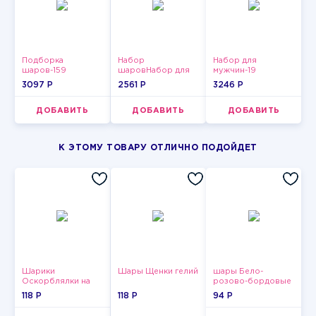
Подборка
Набор
Набор для
шаров-159
шаровНабор для
мужчин-19
мужчин-11
3097 P
2561 P
3246 P
ДОБАВИТЬ
ДОБАВИТЬ
ДОБАВИТЬ
К ЭТОМУ ТОВАРУ ОТЛИЧНО ПОДОЙДЕТ
Шарики
Шары Щенки гелий
шары Бело-
Оскорблялки на
розово-бордовые
день рождения для
металлик
118 P
118 P
94 P
мужчины