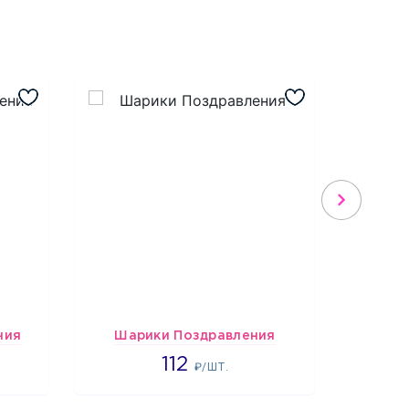
ния
Шарики Поздравления
1718
112
1
₽/ШТ.