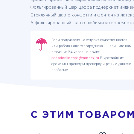
Фольгированный шар цифра подчеркнет индиви
Стеклянный шар с конфетти и фонтан из лате
А фольгированный шар с любимым героем ста
Если получателя не устроит качество цветов
или работа нашего сотрудника – напишите нам,
в течение 24 часов на почту:
podarionlinespb@yandex.ru
.В кратчайшие
сроки мы проведем проверку и решим данную
проблему
С ЭТИМ ТОВАРО