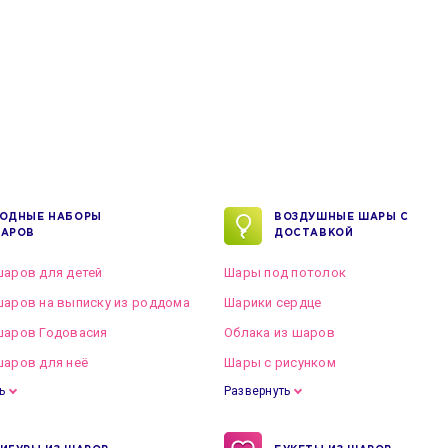
ОДНЫЕ НАБОРЫ
ВОЗДУШНЫЕ ШАРЫ С
АРОВ
ДОСТАВКОЙ
аров для детей
Шары под потолок
аров на выписку из роддома
Шарики сердце
шаров Годовасия
Облака из шаров
аров для неё
Шары с рисунком
ь
Развернуть