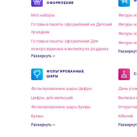
Ф
ОФОРМЛЕНИЯ
Mini наборы
Фигуры и
Готовые пакеты оформлений на Детский
Фигуры и
праздник
Фигуры и
Готовые пакеты оформлений Для
Фигуры и
новорожденных и выписку из роддома
Развернут
Развернуть
Готовые пакеты оформлений на Свадьбу
ФОЛЬГИРОВАННЫЕ
С
ШАРЫ
Фольгированные шары Цифры
День рож
Цифры для малышей
Выписка 
Фольгированные шары Буквы
Открытие
Буквы
Юбилей
Развернуть
Развернут