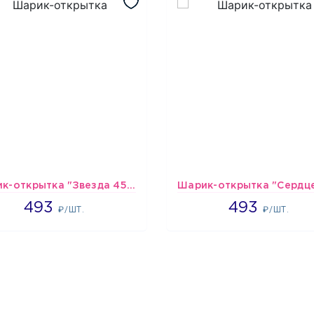
Шарик-открытка "Звезда 45 см" №1
493
493
493
493
₽/ШТ.
₽/ШТ.