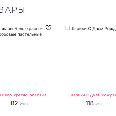
ВАРЫ
шары Бело-красно-розовые пастельные
Шарики С Днем Рожде
1637
1808
82
118
₽/ШТ.
₽/ШТ.