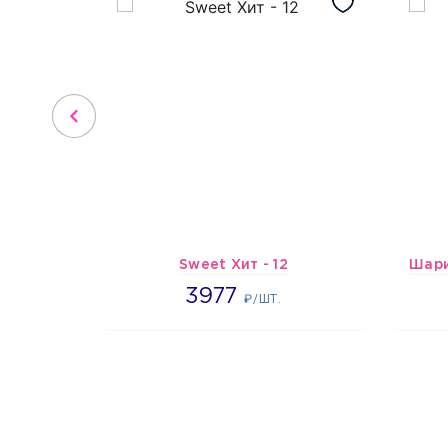
Sweet Хит - 12
3977
3977
₽/ШТ.