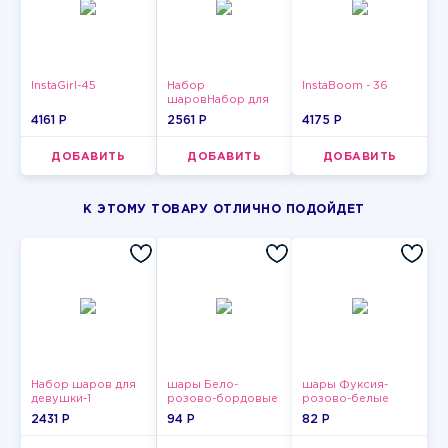
InstaGirl-45
Набор
InstaBoom - 36
шаровНабор для
мужчин-12
4161 P
2561 P
4175 P
ДОБАВИТЬ
ДОБАВИТЬ
ДОБАВИТЬ
К ЭТОМУ ТОВАРУ ОТЛИЧНО ПОДОЙДЕТ
Набор шаров для
шары Бело-
шары Фуксия-
девушки-1
розово-бордовые
розово-белые
металлик
пастельные
2431 P
94 P
82 P