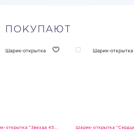
М
ПОКУПАЮТ
Шарик-открытка "Звезда 45 см" №1
493
493