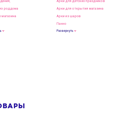
дения,
Арки для детских праздников
из роддома
Арки для открытия магазина
 магазина
Арки из шаров
Панно
ь
Развернуть
ОВАРЫ