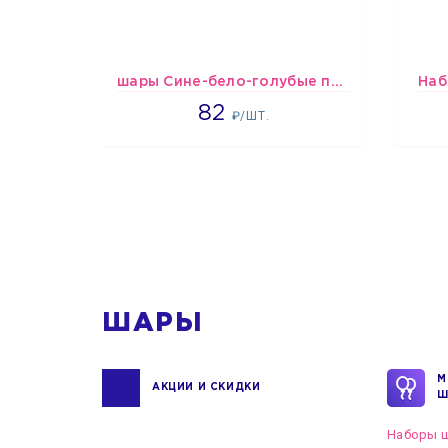
шары Сине-бело-голубые пастельные
Наб
1637
82
₽/ШТ.
1
ШАРЫ
М
АКЦИИ И СКИДКИ
Ш
Наборы ш