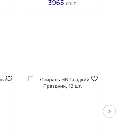
3965
4
₽/ШТ.