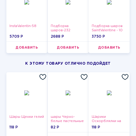
InstaValentin-58
Подборка
Подборка шаров
шаров-232
SaintValentine - 10
5709 P
2688 P
3750 P
ДОБАВИТЬ
ДОБАВИТЬ
ДОБАВИТЬ
К ЭТОМУ ТОВАРУ ОТЛИЧНО ПОДОЙДЕТ
Шары Щенки гелий
шары Черно-
Шарики
белые пастельные
Оскорблялки на
день рождения для
118 P
82 P
118 P
мужчины