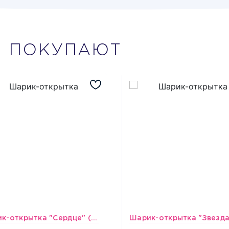
М
ПОКУПАЮТ
Шарик-открытка "Сердце" (45 см) - 2
493
493