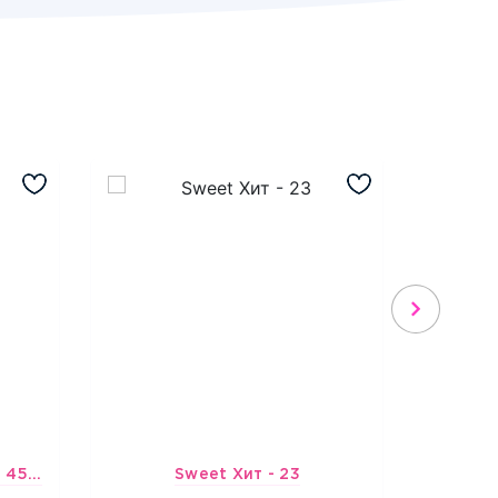
Шарик-открытка "Звезда 45 см" №1
Sweet Хит - 23
Подбо
3965