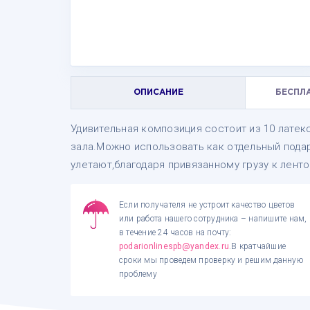
ОПИСАНИЕ
БЕСПЛ
Удивительная композиция состоит из 10 лате
зала.Можно использовать как отдельный подар
улетают,благодаря привязанному грузу к лент
Если получателя не устроит качество цветов
или работа нашего сотрудника – напишите нам,
в течение 24 часов на почту:
podarionlinespb@yandex.ru
.В кратчайшие
сроки мы проведем проверку и решим данную
проблему