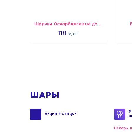
Шарики Оскорблялки на день рождения для мужчины
1766
118
₽/ШТ.
1
ШАРЫ
М
АКЦИИ И СКИДКИ
Ш
Наборы ш