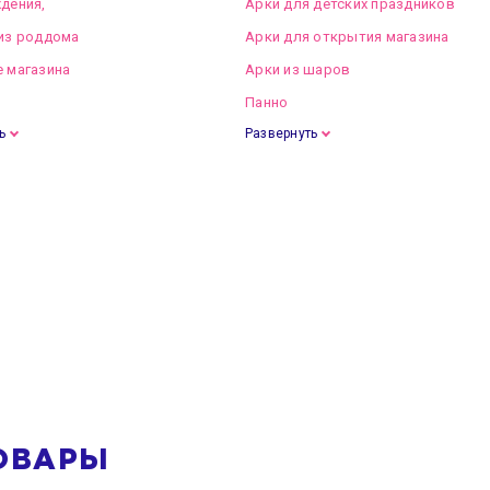
дения,
Арки для детских праздников
из роддома
Арки для открытия магазина
 магазина
Арки из шаров
Панно
ь
Развернуть
ОВАРЫ