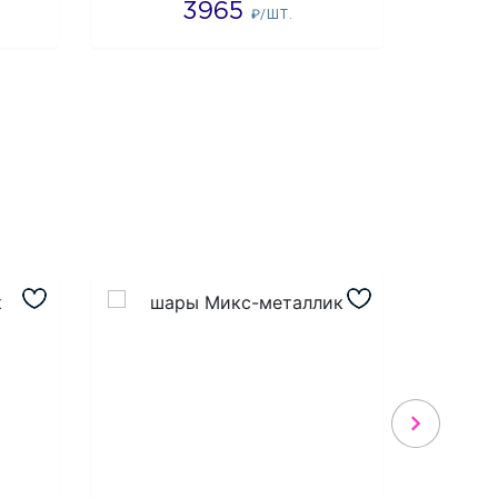
3965
4
₽/ШТ.