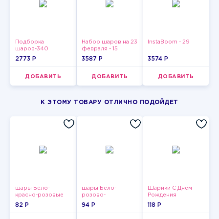
Подборка
Набор шаров на 23
InstaBoom - 29
шаров-340
февраля - 15
2773 P
3587 P
3574 P
ДОБАВИТЬ
ДОБАВИТЬ
ДОБАВИТЬ
К ЭТОМУ ТОВАРУ ОТЛИЧНО ПОДОЙДЕТ
шары Бело-
шары Бело-
Шарики С Днем
красно-розовые
розово-
Рождения
пастельные
фиолетово-
82 P
94 P
118 P
бордово-золотые
металлик