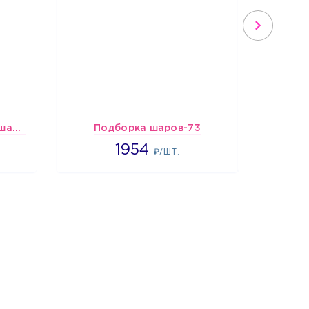
шары Клоун в колпаке с шариком
Подборка шаров-73
Шари
1954
1954
₽/ШТ.