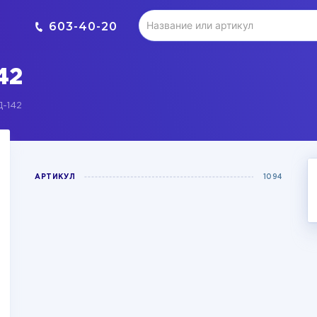
603-40-20
42
Д-142
АРТИКУЛ
1094