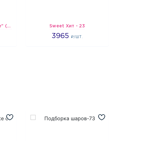
Шарик-открытка "Сердце" (45 см) - 2
Sweet Хит - 23
Подбо
3965
3965
2
₽/ШТ.