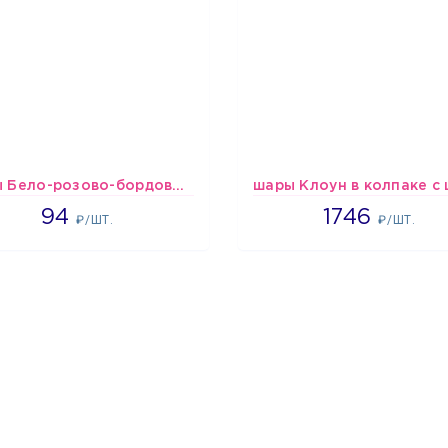
шары Бело-розово-бордовые металлик
1697
1746
94
1746
₽/ШТ.
₽/ШТ.