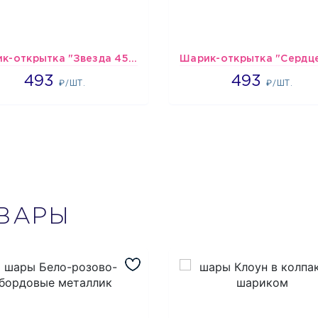
Шарик-открытка "Звезда 45 см" №1
493
493
493
493
₽/ШТ.
₽/ШТ.
ВАРЫ