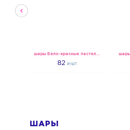
шары Бело-красные пастельные
1637
82
₽/ШТ.
1
ШАРЫ