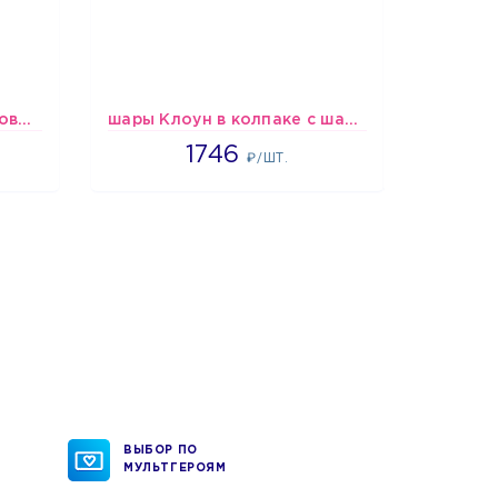
шары Бело-розово-бордовые металлик
шары Клоун в колпаке с шариком
1746
1746
₽/ШТ.
ВЫБОР ПО
МУЛЬТГЕРОЯМ