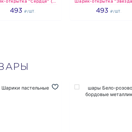
Шарик-открытка "Сердце" (45 см) - 2
493
493
493
493
₽/ШТ.
₽/ШТ.
ВАРЫ