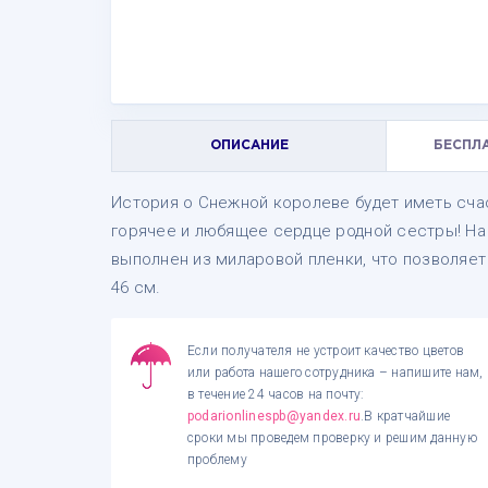
ОПИСАНИЕ
БЕСПЛ
История о Снежной королеве будет иметь сча
горячее и любящее сердце родной сестры! На 
выполнен из миларовой пленки, что позволяет
46 см.
Если получателя не устроит качество цветов
или работа нашего сотрудника – напишите нам,
в течение 24 часов на почту:
podarionlinespb@yandex.ru
.В кратчайшие
сроки мы проведем проверку и решим данную
проблему