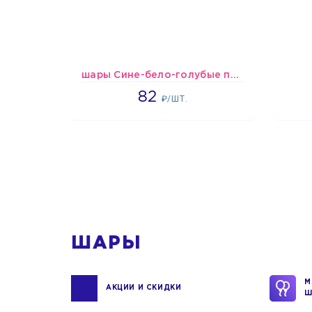
шары Сине-бело-голубые пастельные
1637
82
₽/ШТ.
1
ШАРЫ
М
АКЦИИ И СКИДКИ
Ш