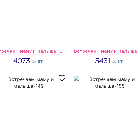
Встречаем маму и малыша-118
4073
5431
4073
5431
₽/ШТ.
₽/ШТ.