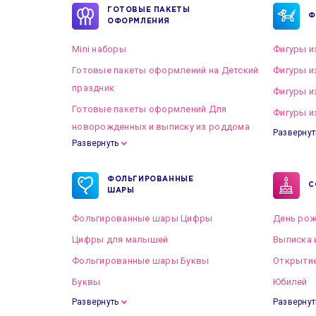
ГОТОВЫЕ ПАКЕТЫ
Ф
ОФОРМЛЕНИЯ
Mini наборы
Фигуры и
Готовые пакеты оформлений на Детский
Фигуры и
праздник
Фигуры и
Готовые пакеты оформлений Для
Фигуры и
новорожденных и выписку из роддома
Развернут
Развернуть
Готовые пакеты оформлений на Свадьбу
ФОЛЬГИРОВАННЫЕ
С
ШАРЫ
Фольгированные шары Цифры
День рож
Цифры для малышей
Выписка 
Фольгированные шары Буквы
Открытие
Буквы
Юбилей
Развернуть
Развернут