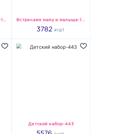
Встречаем маму и малыша-155
Встречаем маму и малыша-169
3782
3782
₽/ШТ.
Детский набор-443
5576
5576