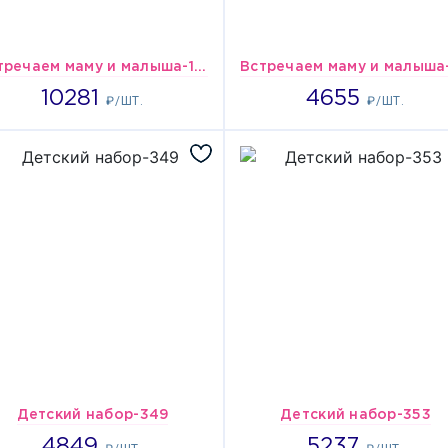
Встречаем маму и малыша-149
10281
4655
10281
4655
₽/ШТ.
₽/ШТ.
Детский набор-349
Детский набор-353
4849
5237
4849
5237