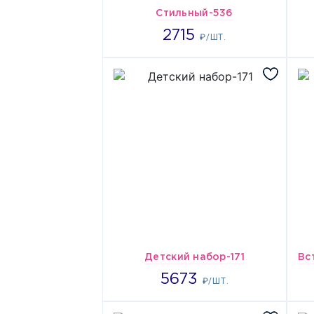
Стильный-536
2715
2715
₽/ШТ.
Детский набор-171
5673
5673
₽/ШТ.