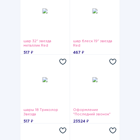
шар 32" звезда
шар блеск 19" звезда
металлик Red
Red
517 ₽
467 ₽
шары 18 Триколор
Оформление
Звезда
"Последний звонок"
№4
517 ₽
23524 ₽