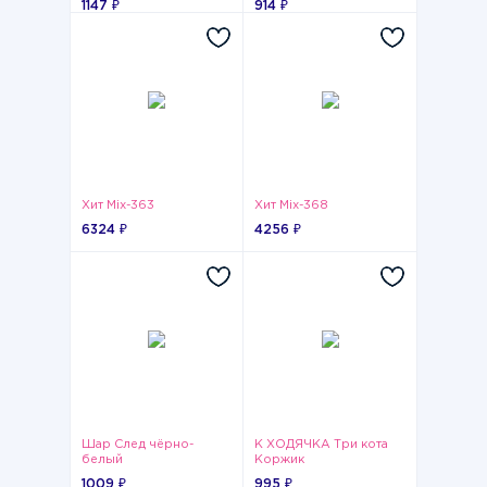
1147 ₽
914 ₽
Хит Mix-363
Хит Mix-368
6324 ₽
4256 ₽
Шар След чёрно-
К ХОДЯЧКА Три кота
белый
Коржик
1009 ₽
995 ₽